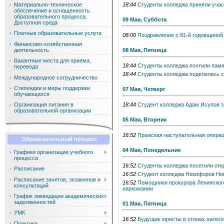
Материально-техническое
18:44
Студенты колледжа приняли учас
обеспечение и оснащенность
образовательного процесса.
09 Мая, Суббота
Доступная среда
Платные образовательные услуги
08:00
Поздравление с 81-й годовщиной
Финансово-хозяйственная
деятельность
08 Мая, Пятница
Вакантные места для приема,
18:44
Студенты колледжа почтили памя
перевода
18:44
Студенты колледжа поделились с
Международное сотрудничество
Стипендии и меры поддержки
07 Мая, Четверг
обучающихся
18:44
Студент колледжа Адам Исупов з
Организация питания в
образовательной организации
05 Мая, Вторник
16:52
Пражская наступательная опера
Образовательный процесс
04 Мая, Понедельник
Графики организации учебного
процесса
16:52
Студенты колледжа посетили отк
Расписание
16:52
Студент колледжа Никифоров Ник
Расписание зачетов, экзаменов и
16:52
Помощники прокурора Ленинского
консультаций
наркомании
График ликвидации академических
задолженностей
01 Мая, Пятница
УМК
16:52
Будущие юристы в стенах налогов
Практика