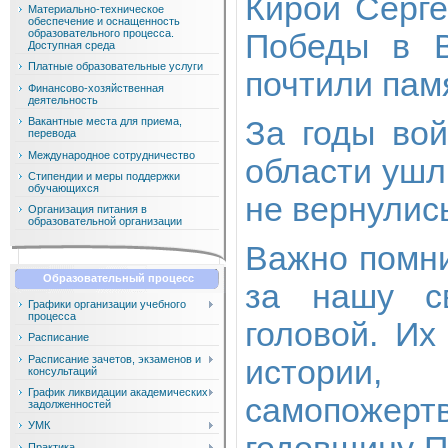
Кирой Серге
Материально-техническое
обеспечение и оснащенность
образовательного процесса.
Победы в В
Доступная среда
Платные образовательные услуги
почтили пам
Финансово-хозяйственная
деятельность
За годы во
Вакантные места для приема,
перевода
Международное сотрудничество
области ушл
Стипендии и меры поддержки
обучающихся
не вернулис
Организация питания в
образовательной организации
Важно помни
Образовательный процесс
за нашу с
Графики организации учебного
процесса
головой. Их
Расписание
Расписание зачетов, экзаменов и
истории,
консультаций
График ликвидации академических
самопожерт
задолженностей
УМК
Практика