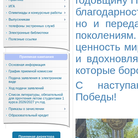
годовщину П
ИГА
благодарност
Олимпиады и конкурсные работы
Выпускникам
но и перед
телефоны экстренных служб
поколениям
Электронные библиотеки
Полезные ссылки
ценность ми
и вдохновля
Приемная кампания
Основная информация
которые бор
График приемной комиссии
Подача заявления в электронном
С наступа
виде
Ход подачи заявлений
Победы!
Список литературы, обязательной
для прочтения летом студентами 1
курса 2026/2027 уч.год.
Приказы о зачислении
Образовательный кредит
Приемная директора