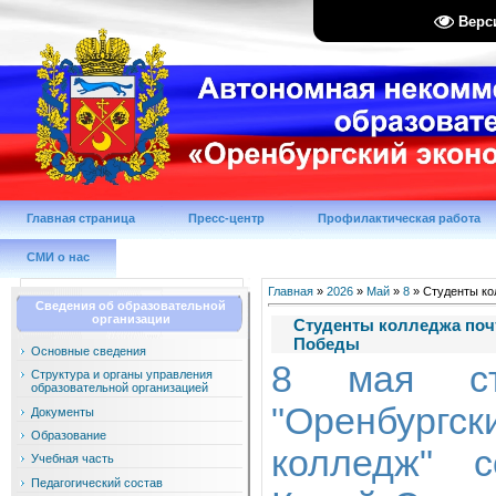
Верс
Главная страница
Пресс-центр
Профилактическая работа
СМИ о нас
Главная
»
2026
»
Май
»
8
» Студенты ко
Сведения об образовательной
организации
Студенты колледжа поч
Победы
Основные сведения
8 мая ст
Структура и органы управления
образовательной организацией
"Оренбургс
Документы
Образование
колледж" с
Учебная часть
Педагогический состав