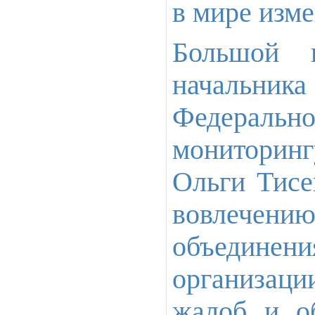
в мире изм
Большой 
начальник
Федеральн
мониторинг
Ольги Тисе
вовлечени
объединен
организац
жалоб и о