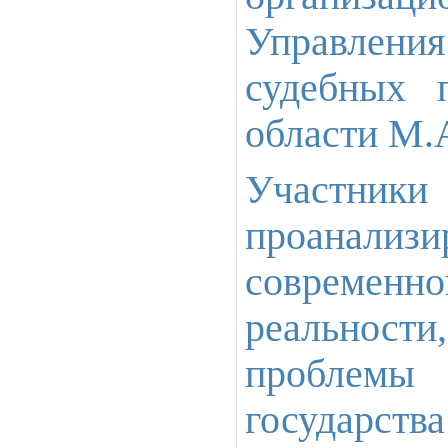
Управлен
судебных 
области М.
Участн
проанал
современно
реальности
проблемы
государств