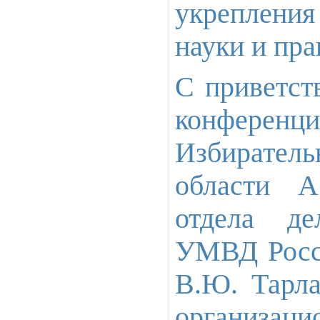
укреплени
науки и пра
С приветст
конференц
Избиратель
области А
отдела де
УМВД Росси
В.Ю. Тарла
организац