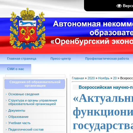
Верс
Главная страница
Пресс-центр
Профилактическая работа
СМИ о нас
Главная
»
2020
»
Ноябрь
»
20
» Всеросс
Сведения об образовательной
организации
Всероссийская научно-
«Акту
Основные сведения
Структура и органы управления
образовательной организацией
функцио
Документы
Образование
государст
Учебная часть
Педагогический состав