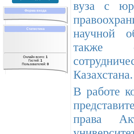
вуза с юр
Форма входа
правоохр
научной о
Статистика
также оп
сотрудниче
Онлайн всего:
1
Гостей:
1
Пользователей:
0
Казахстана.
В работе к
представит
права Акт
универси