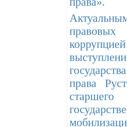
права».
Актуальн
правовых
коррупц
выступлен
государств
права Рус
старшего
госуда
мобилизаци