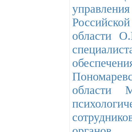
управлени
Российской
области О.
специал
обеспечен
Пономарев
области М
психологич
сотрудни
органов.