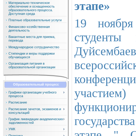
этапе»
Материально-техническое
обеспечение и оснащенность
образовательного процесса.
Доступная среда
19 ноябр
Платные образовательные услуги
Финансово-хозяйственная
деятельность
студенты
Вакантные места для приема,
перевода
Дуйсембае
Международное сотрудничество
Стипендии и меры поддержки
обучающихся
всероссий
Организация питания в
образовательной организации
конферен
Образовательный процесс
участием
Графики организации учебного
процесса
функцио
Расписание
Расписание зачетов, экзаменов и
консультаций
государст
График ликвидации академических
задолженностей
УМК
этапе " О
Практика