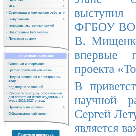
ИГА
выступил
Олимпиады и конкурсные работы
Выпускникам
ФГБОУ ВО «
телефоны экстренных служб
Электронные библиотеки
В. Мищенко
Полезные ссылки
впервые п
Приемная кампания
Основная информация
проекта «То
График приемной комиссии
Подача заявления в электронном
виде
В приветст
Ход подачи заявлений
Список литературы, обязательной
научной 
для прочтения летом студентами 1
курса 2026/2027 уч.год.
Приказы о зачислении
Сергей Лет
Образовательный кредит
является в
Приемная директора