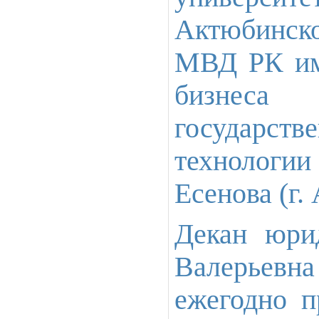
Актюбинско
МВД РК им.
бизнеса
государс
технолог
Есенова (г. 
Декан юрид
Валерьевна
ежегодно п