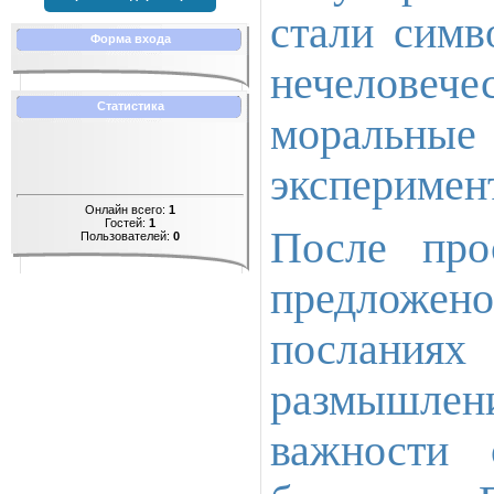
стали симв
Форма входа
нечеловече
Статистика
моральные 
эксперимен
Онлайн всего:
1
Гостей:
1
После про
Пользователей:
0
предложено
посланиях
размышлен
важности 