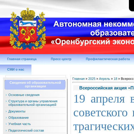
Главная страница
Пресс-центр
Профилактическая работа
СМИ о нас
Главная
»
2025
»
Апрель
»
18
» Всеросс
Сведения об образовательной
организации
Всероссийская акция «
19 апреля 
Основные сведения
Структура и органы управления
образовательной организацией
советского
Документы
Образование
трагически
Учебная часть
Педагогический состав