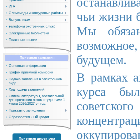
останавлив
ИГА
чьи жизни 
Олимпиады и конкурсные работы
Выпускникам
Мы обяза
телефоны экстренных служб
Электронные библиотеки
Полезные ссылки
возможное,
будущем.
Приемная кампания
Основная информация
График приемной комиссии
В рамках а
Подача заявления в электронном
виде
курса был
Ход подачи заявлений
Список литературы, обязательной
для прочтения летом студентами 1
советског
курса 2026/2027 уч.год.
Приказы о зачислении
концентр
Образовательный кредит
оккупиров
Приемная директора