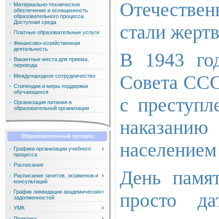
Отечествен
Материально-техническое
обеспечение и оснащенность
образовательного процесса.
Доступная среда
стали жертв
Платные образовательные услуги
Финансово-хозяйственная
деятельность
В 1943 го
Вакантные места для приема,
перевода
Совета ССС
Международное сотрудничество
Стипендии и меры поддержки
обучающихся
с преступл
Организация питания в
образовательной организации
наказани
Образовательный процесс
населением
Графики организации учебного
процесса
Расписание
День памя
Расписание зачетов, экзаменов и
консультаций
График ликвидации академических
просто д
задолженностей
УМК
Практика