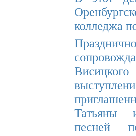
Оренбургск
колледжа по
Праздн
сопровожда
Висицког
выступле
приглаше
Татьяны 
песней п