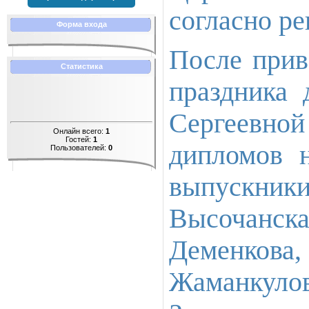
согласно ре
Форма входа
После прив
Статистика
праздника 
Сергеевно
Онлайн всего:
1
Гостей:
1
дипломов 
Пользователей:
0
выпускники
Высочанск
Деменков
Жаманкуло