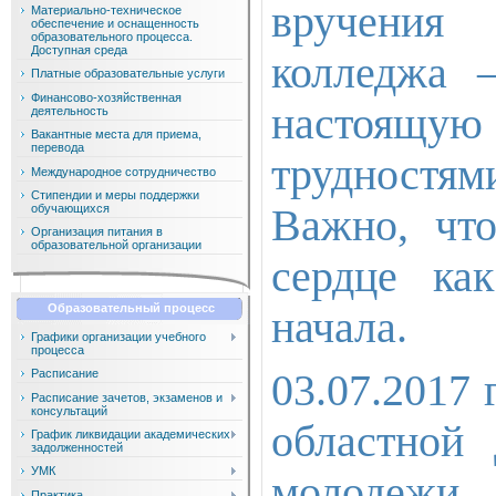
вручения
Материально-техническое
обеспечение и оснащенность
образовательного процесса.
Доступная среда
колледжа 
Платные образовательные услуги
Финансово-хозяйственная
настоящу
деятельность
Вакантные места для приема,
перевода
трудностям
Международное сотрудничество
Стипендии и меры поддержки
обучающихся
Важно, что
Организация питания в
образовательной организации
сердце ка
Образовательный процесс
начала.
Графики организации учебного
процесса
03.07.2017
Расписание
Расписание зачетов, экзаменов и
консультаций
областной 
График ликвидации академических
задолженностей
УМК
молодежи
Практика