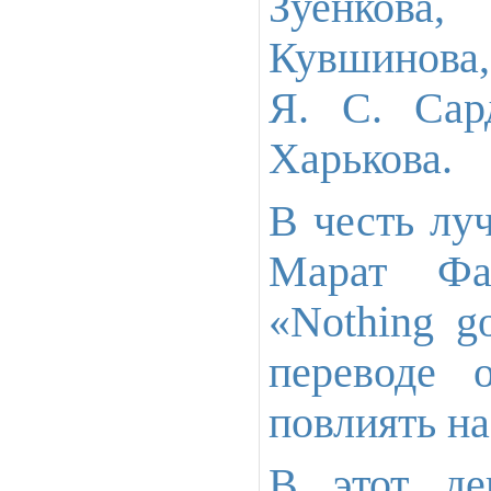
Зуенкова
Кувшинова,
Я. С. Сар
Харькова.
В честь лу
Марат Фа
«Nothing g
переводе 
повлиять н
В этот де