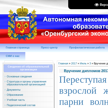
Верс
Главная страница
Пресс-центр
Профилактическая работа
СМИ о нас
Главная
»
2017
»
Июль
»
3
» Вручение д
Сведения об образовательной
организации
Вручение дипломов 2017
Переступа
Основные сведения
Структура и органы управления
образовательной организацией
взрослой 
Документы
Образование
парни вол
Учебная часть
Педагогический состав