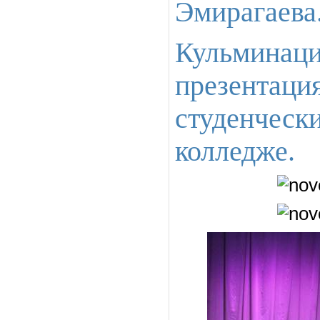
Эмирагаева
Кульмина
презент
студенчес
колледже.