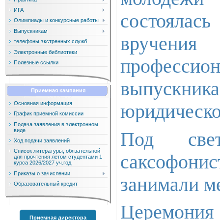
ИГА
состоялас
Олимпиады и конкурсные работы
Выпускникам
вручени
телефоны экстренных служб
Электронные библиотеки
професси
Полезные ссылки
выпускника
Приемная кампания
Основная информация
юридическо
График приемной комиссии
Подача заявления в электронном
виде
Под све
Ход подачи заявлений
Список литературы, обязательной
саксофонис
для прочтения летом студентами 1
курса 2026/2027 уч.год.
Приказы о зачислении
занимали ме
Образовательный кредит
Церемони
Приемная директора