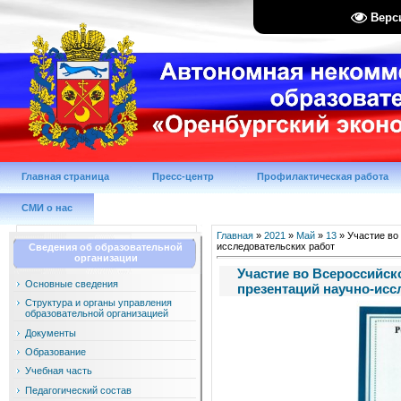
Верс
Главная страница
Пресс-центр
Профилактическая работа
СМИ о нас
Главная
»
2021
»
Май
»
13
» Участие во
исследовательских работ
Сведения об образовательной
организации
Участие во Всероссийск
Основные сведения
презентаций научно-исс
Структура и органы управления
образовательной организацией
Документы
Образование
Учебная часть
Педагогический состав