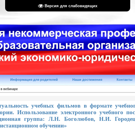
Версия для слабовидящих
Информация для родителей
Наши достижения
Контакты
 в вебинаре
туальность учебных фильмов в формате учебно
тории. Использование электронного учебного п
ционная группа: Л.Н. Боголюбов, Н.И. Городец
дистанционном обучении»