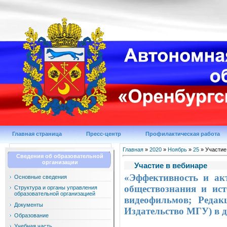
Главная страница
Пресс-центр
Профилактическая работа
Главная
»
2020
»
Ноябрь
»
25
» Участие
Сведения об образовательной
организации
Участие в вебинаре
«Эффективность и ак
Основные сведения
обществознания и ис
Структура и органы управления
образовательной организацией
видеофильмов; Редак
Документы
Издательство МГУ) в 
Образование
Учебная часть