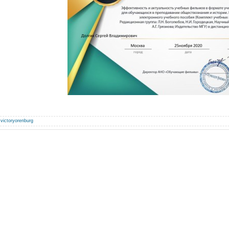
:
victoryorenburg