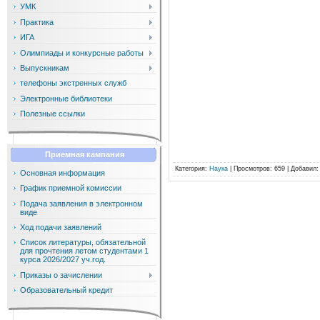
УМК
Практика
ИГА
Олимпиады и конкурсные работы
Выпускникам
телефоны экстренных служб
Электронные библиотеки
Полезные ссылки
Приемная кампания
Категория
:
Наука
|
Просмотров
: 659 |
Добавил
Основная информация
График приемной комиссии
Подача заявления в электронном
виде
Ход подачи заявлений
Список литературы, обязательной
для прочтения летом студентами 1
курса 2026/2027 уч.год.
Приказы о зачислении
Образовательный кредит