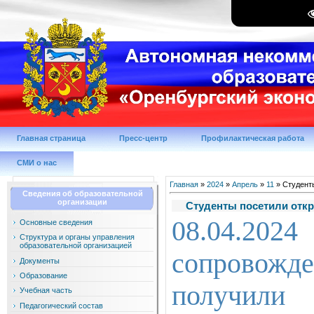
Главная страница
Пресс-центр
Профилактическая работа
СМИ о нас
Главная
»
2024
»
Апрель
»
11
» Студенты
Сведения об образовательной
организации
Студенты посетили откр
08.04.2
Основные сведения
Структура и органы управления
образовательной организацией
сопровожд
Документы
Образование
получили
Учебная часть
Педагогический состав