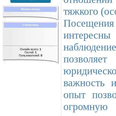
тяжкого (ос
Форма входа
Посещени
Статистика
интересны
наблюдени
Онлайн всего:
1
Гостей:
1
позволяет
Пользователей:
0
юридичес
важность и
опыт позв
огромную 