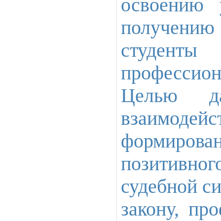
освоению 
получению
студенты
профессиона
Целью да
взаимоде
формирова
позитивн
судебной с
закону, пр