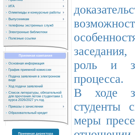
доказател
ИГА
Олимпиады и конкурсные работы
возможност
Выпускникам
телефоны экстренных служб
Электронные библиотеки
особенно
Полезные ссылки
заседания,
Приемная кампания
роль и з
Основная информация
График приемной комиссии
процесса.
Подача заявления в электронном
виде
Ход подачи заявлений
В ходе з
Список литературы, обязательной
для прочтения летом студентами 1
курса 2026/2027 уч.год.
студенты 
Приказы о зачислении
Образовательный кредит
меры пресе
отношении 
Приемная директора