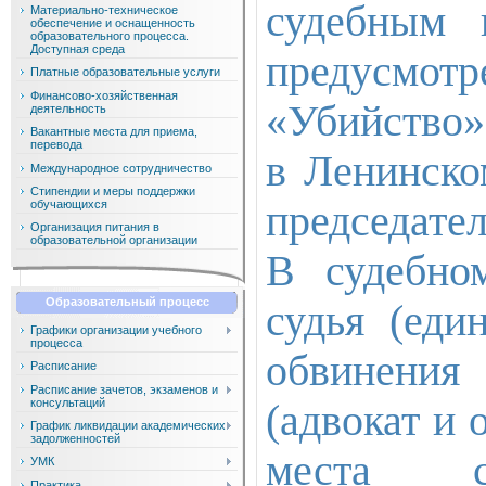
судебным 
Материально-техническое
обеспечение и оснащенность
образовательного процесса.
Доступная среда
предусмо
Платные образовательные услуги
Финансово-хозяйственная
«Убийство»
деятельность
Вакантные места для приема,
перевода
в Ленинско
Международное сотрудничество
Стипендии и меры поддержки
обучающихся
председател
Организация питания в
образовательной организации
В судебно
Образовательный процесс
судья (еди
Графики организации учебного
процесса
обвинения
Расписание
Расписание зачетов, экзаменов и
консультаций
(адвокат и
График ликвидации академических
задолженностей
места с
УМК
Практика