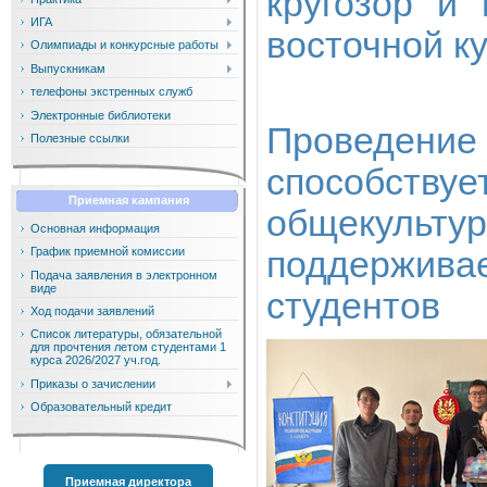
кругозор и
ИГА
восточной к
Олимпиады и конкурсные работы
Выпускникам
телефоны экстренных служб
Электронные библиотеки
Проведен
Полезные ссылки
способс
Приемная кампания
общекуль
Основная информация
поддержива
График приемной комиссии
Подача заявления в электронном
виде
студентов
Ход подачи заявлений
Список литературы, обязательной
для прочтения летом студентами 1
курса 2026/2027 уч.год.
Приказы о зачислении
Образовательный кредит
Приемная директора