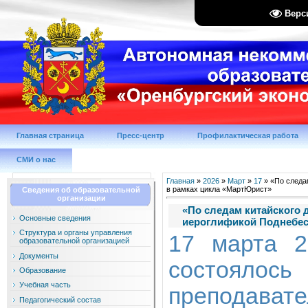
Верс
Главная страница
Пресс-центр
Профилактическая работа
СМИ о нас
Главная
»
2026
»
Март
»
17
» «По следа
в рамках цикла «МартЮрист»
Сведения об образовательной
организации
«По следам китайского 
Основные сведения
иероглификой Поднебес
Структура и органы управления
17 марта 2
образовательной организацией
Документы
состоялось
Образование
Учебная часть
преподав
Педагогический состав