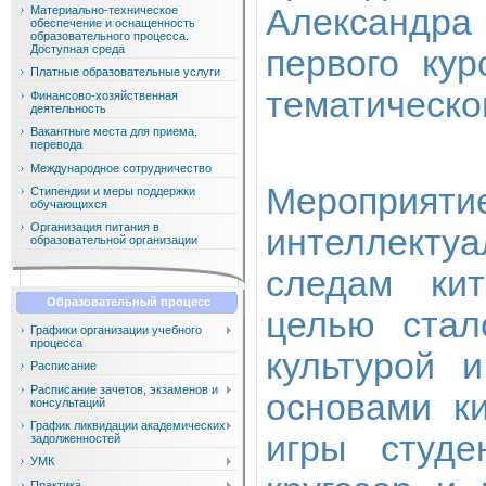
Александр
Материально-техническое
обеспечение и оснащенность
образовательного процесса.
Доступная среда
первого ку
Платные образовательные услуги
тематическо
Финансово-хозяйственная
деятельность
Вакантные места для приема,
перевода
Международное сотрудничество
Мероприяти
Стипендии и меры поддержки
обучающихся
Организация питания в
интеллектуа
образовательной организации
следам кит
Образовательный процесс
целью стал
Графики организации учебного
процесса
культурой 
Расписание
Расписание зачетов, экзаменов и
основами к
консультаций
График ликвидации академических
игры студе
задолженностей
УМК
Практика