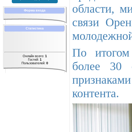
области, м
Форма входа
связи Орен
Статистика
молодежной
По итогом
Онлайн всего:
1
Гостей:
1
более 30 
Пользователей:
0
признакам
контента.