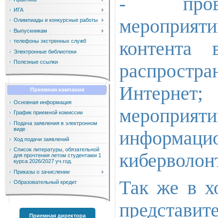
- прове
ИГА
мероприяти
Олимпиады и конкурсные работы
Выпускникам
контента
телефоны экстренных служб
Электронные библиотеки
Полезные ссылки
распростра
Интернет;
Приемная кампания
Основная информация
меропри
График приемной комиссии
Подача заявления в электронном
виде
информац
Ход подачи заявлений
Список литературы, обязательной
киберволонт
для прочтения летом студентами 1
курса 2026/2027 уч.год.
Приказы о зачислении
Так же в х
Образовательный кредит
представи
Приемная директора