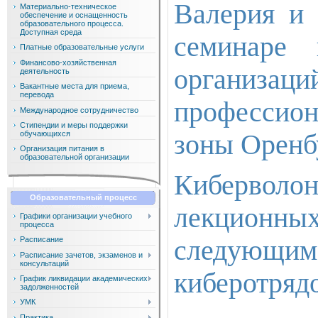
Валерия и 
Материально-техническое
обеспечение и оснащенность
образовательного процесса.
Доступная среда
семинаре 
Платные образовательные услуги
Финансово-хозяйственная
организ
деятельность
Вакантные места для приема,
перевода
профессион
Международное сотрудничество
Стипендии и меры поддержки
обучающихся
зоны Оренб
Организация питания в
образовательной организации
Киберволон
Образовательный процесс
лекционны
Графики организации учебного
процесса
следующ
Расписание
Расписание зачетов, экзаменов и
консультаций
киберотряд
График ликвидации академических
задолженностей
УМК
Практика