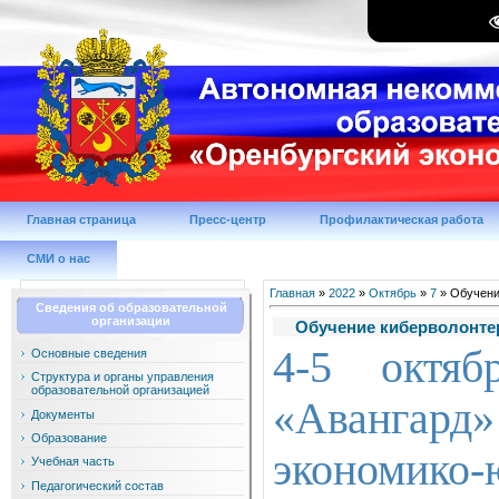
Главная страница
Пресс-центр
Профилактическая работа
СМИ о нас
Главная
»
2022
»
Октябрь
»
7
» Обучени
Сведения об образовательной
организации
Обучение киберволонте
4-5 октя
Основные сведения
Структура и органы управления
образовательной организацией
«Авангард
Документы
Образование
экономико
Учебная часть
Педагогический состав