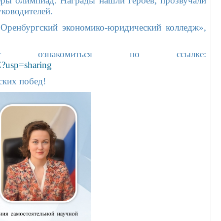
ры олимпиад. Награды нашли героев, прозвучали
уководителей.
Оренбургский экономико-юридический колледж»,
ут ознакомиться по ссылке:
?usp=sharing
ских побед!