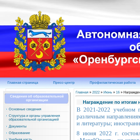
Главная страница
Пресс-центр
Профилактическая работа
Главная
»
2022
»
Июнь
»
16
» Награжден
Сведения об образовательной
организации
Награждение по итогам 
В 2021-2022 учебном г
Основные сведения
различным направлениям
Структура и органы управления
образовательной организацией
и литературы; иностранн
Документы
8 июня 2022 г. состоя
Образование
Учебная часть