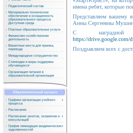
«МартЮрист», на котор
имена ребят, которые по
Педагогический состав
Материально-техническое
Представляем вашему 
обеспечение и оснащенность
образовательного процесса.
Анны Сергеевны Мушинск
Доступная среда
Платные образовательные услуги
С наградной 
Финансово-хозяйственная
https://drive.google.c
деятельность
Вакантные места для приема,
Поздравляем всех с дос
перевода
Международное сотрудничество
Стипендии и меры поддержки
обучающихся
Организация питания в
образовательной организации
Образовательный процесс
Графики организации учебного
процесса
Расписание
Расписание зачетов, экзаменов и
консультаций
График ликвидации академических
задолженностей