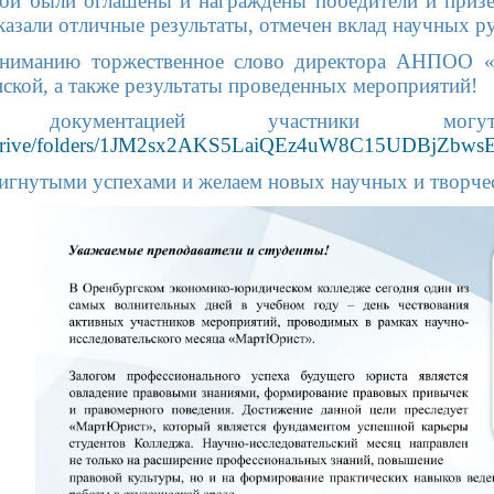
ой были оглашены и награждены победители и призе
казали отличные результаты, отмечен вклад научных р
вниманию торжественное слово директора АНПОО «
ой, а также результаты проведенных мероприятий!
документацией участники мог
om/drive/folders/1JM2sx2AKS5LaiQEz4uW8C15UDBjZbwsE
тигнутыми успехами и желаем новых научных и творче