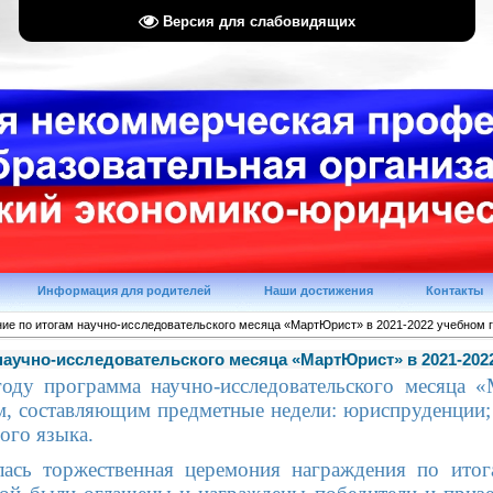
Версия для слабовидящих
Информация для родителей
Наши достижения
Контакты
ие по итогам научно-исследовательского месяца «МартЮрист» в 2021-2022 учебном 
научно-исследовательского месяца «МартЮрист» в 2021-202
оду программа научно-исследовательского месяца 
, составляющим предметные недели: юриспруденции; 
ого языка.
лась торжественная церемония награждения по итога