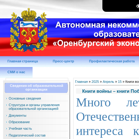
Главная страница
Пресс-центр
Профилактическая работа
СМИ о нас
Главная
»
2025
»
Апрель
»
15
» Книги в
Сведения об образовательной
организации
Книги войны – книги По
Много ле
Основные сведения
Структура и органы управления
образовательной организацией
Отечествен
Документы
Образование
интереса 
Учебная часть
Педагогический состав