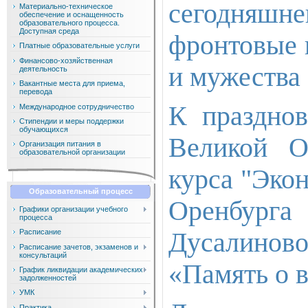
сегодняш
Материально-техническое
обеспечение и оснащенность
образовательного процесса.
Доступная среда
фронтовые 
Платные образовательные услуги
Финансово-хозяйственная
и мужества 
деятельность
Вакантные места для приема,
перевода
К праздно
Международное сотрудничество
Стипендии и меры поддержки
обучающихся
Великой О
Организация питания в
образовательной организации
курса "Экон
Образовательный процесс
Оренбур
Графики организации учебного
процесса
Дусалино
Расписание
Расписание зачетов, экзаменов и
консультаций
«Память о в
График ликвидации академических
задолженностей
УМК
Практика