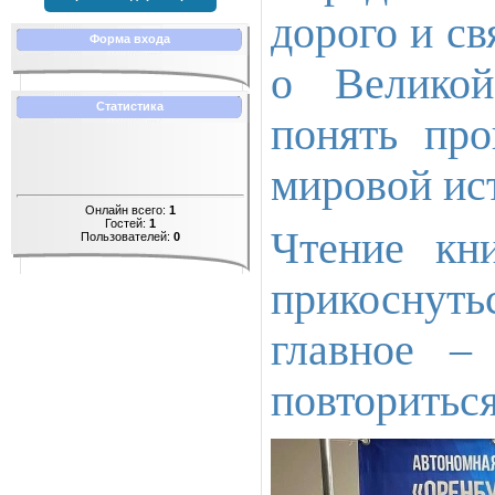
дорого и св
Форма входа
о Великой
Статистика
понять пр
мировой ис
Онлайн всего:
1
Гостей:
1
Чтение кн
Пользователей:
0
прикоснутьс
главное –
повториться