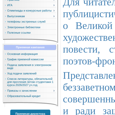
Для читате
ИГА
публицисти
Олимпиады и конкурсные работы
Выпускникам
о Великой
телефоны экстренных служб
Электронные библиотеки
Полезные ссылки
художеств
повести, 
Приемная кампания
Основная информация
поэтов-фро
График приемной комиссии
Подача заявления в электронном
виде
Представ
Ход подачи заявлений
Список литературы, обязательной
для прочтения летом студентами 1
беззавет
курса 2026/2027 уч.год.
Приказы о зачислении
совершенн
Образовательный кредит
и ради за
Приемная директора