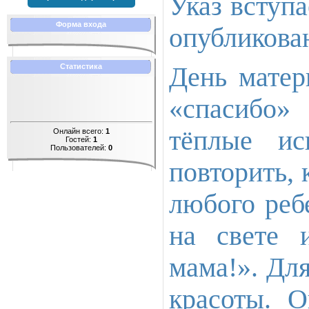
Указ вступа
Форма входа
опубликова
День матер
Статистика
«спасибо»
тёплые ис
Онлайн всего:
1
Гостей:
1
Пользователей:
0
повторить,
любого реб
на свете 
мама!». Для
красоты. О