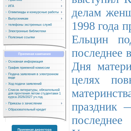
ИГА
делам женщ
Олимпиады и конкурсные работы
Выпускникам
1998 года 
телефоны экстренных служб
Электронные библиотеки
Ельцин по
Полезные ссылки
последнее 
Приемная кампания
Основная информация
Дня матери
График приемной комиссии
Подача заявления в электронном
целях пов
виде
Ход подачи заявлений
материнс
Список литературы, обязательной
для прочтения летом студентами 1
курса 2026/2027 уч.год.
праздник 
Приказы о зачислении
Образовательный кредит
последнее
Приемная директора