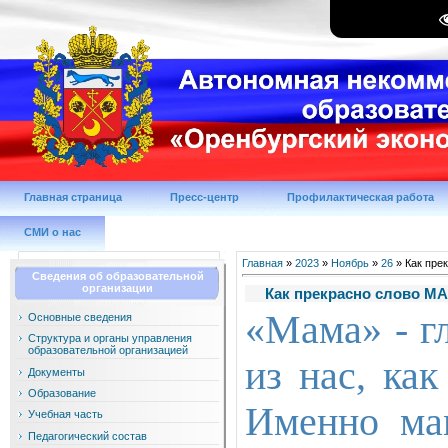
Главная страница
Пресс-центр
Профилактическая работа
СМИ о нас
Главная
»
2023
»
Ноябрь
»
26
» Как пре
Сведения об образовательной
организации
Как прекрасно слово М
«Мама» - г
Основные сведения
Структура и органы управления
образовательной организацией
из нас, как
Документы
Образование
Именно ма
Учебная часть
Педагогический состав