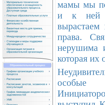
мамы мы по
Материально-техническое
обеспечение и оснащенность
образовательного процесса.
Доступная среда
и к ней 
Платные образовательные услуги
Финансово-хозяйственная
вырастаем 
деятельность
Вакантные места для приема,
перевода
права. Св
Международное сотрудничество
Стипендии и меры поддержки
обучающихся
нерушима и
Организация питания в
образовательной организации
которая их 
Образовательный процесс
Неудивител
Графики организации учебного
процесса
особые 
Расписание
Расписание зачетов, экзаменов и
консультаций
Инициато
График ликвидации академических
задолженностей
УМК
выступил К
Практика