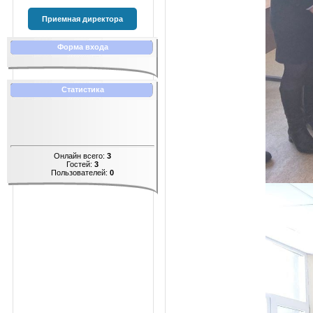
Приемная директора
Форма входа
Статистика
Онлайн всего:
3
Гостей:
3
Пользователей:
0