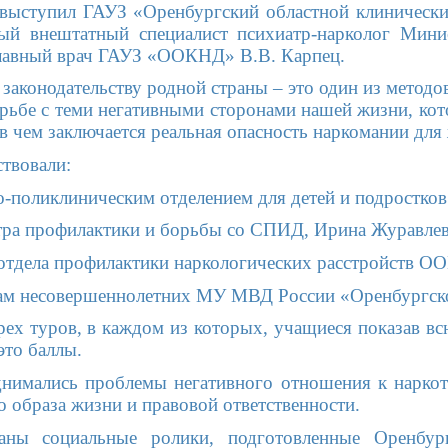
выступил ГАУЗ «Оренбургский областной клинически
ый внештатный специалист психиатр-нарколог Минис
главный врач ГАУЗ «ООКНД» В.В. Карпец.
 законодательству родной страны – это один из метод
орьбе с теми негативными сторонами нашей жизни, кот
 в чем заключается реальная опасность наркомании для 
ствовали:
-поликлиническим отделением для детей и подростков
тра профилактики и борьбы со СПИД, Ирина Журавлев
отдела профилактики наркологических расстройств О
лам несовершеннолетних МУ МВД России «Оренбургско
трех туров, в каждом из которых, учащиеся показав в
это баллы.
днимались проблемы негативного отношения к наркот
 образа жизни и правовой ответственности.
аны социальные ролики, подготовленные Оренбур