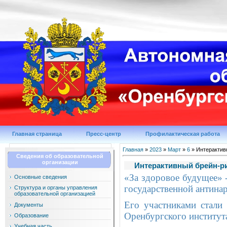
Главная страница
Пресс-центр
Профилактическая работа
Главная
»
2023
»
Март
»
6
» Интерактив
Сведения об образовательной
организации
Интерактивный брейн-ри
«За здоровое будущее» 
Основные сведения
государственной антина
Структура и органы управления
образовательной организацией
Его участниками стали
Документы
Оренбургского институт
Образование
Учебная часть