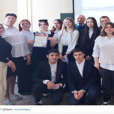
7 |
Добавил
:
victoryorenburg