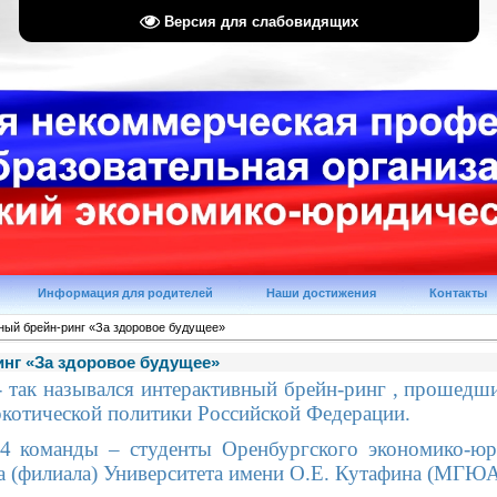
Версия для слабовидящих
Информация для родителей
Наши достижения
Контакты
ный брейн-ринг «За здоровое будущее»
нг «За здоровое будущее»
- так назывался интерактивный брейн-ринг , прошедши
ркотической политики Российской Федерации.
 4 команды – студенты Оренбургского экономико-ю
а (филиала) Университета имени О.Е. Кутафина (МГЮА