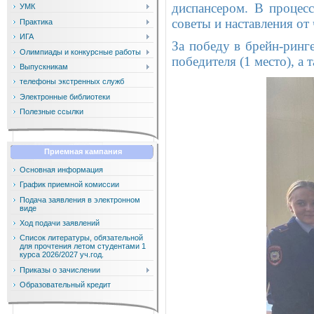
диспансером. В процесс
УМК
советы и наставления от
Практика
ИГА
За победу в брейн-ринг
Олимпиады и конкурсные работы
победителя (1 место), а
Выпускникам
телефоны экстренных служб
Электронные библиотеки
Полезные ссылки
Приемная кампания
Основная информация
График приемной комиссии
Подача заявления в электронном
виде
Ход подачи заявлений
Список литературы, обязательной
для прочтения летом студентами 1
курса 2026/2027 уч.год.
Приказы о зачислении
Образовательный кредит