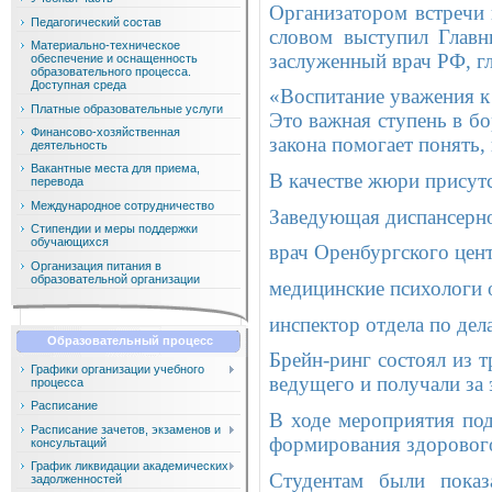
Организатором встречи 
Педагогический состав
словом выступил Главн
Материально-техническое
заслуженный врач РФ, 
обеспечение и оснащенность
образовательного процесса.
Доступная среда
«Воспитание уважения к
Платные образовательные услуги
Это важная ступень в б
Финансово-хозяйственная
закона помогает понять,
деятельность
Вакантные места для приема,
В качестве жюри присут
перевода
Международное сотрудничество
Заведующая диспансерно
Стипендии и меры поддержки
обучающихся
врач Оренбургского цен
Организация питания в
образовательной организации
медицинские психологи 
инспектор отдела по де
Образовательный процесс
Брейн-ринг состоял из 
Графики организации учебного
ведущего и получали за 
процесса
Расписание
В ходе мероприятия по
Расписание зачетов, экзаменов и
формирования здорового
консультаций
График ликвидации академических
Студентам были показ
задолженностей