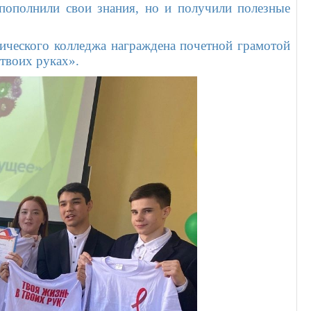
 пополнили свои знания, но и получили полезные
ического колледжа награждена почетной грамотой
 твоих руках».