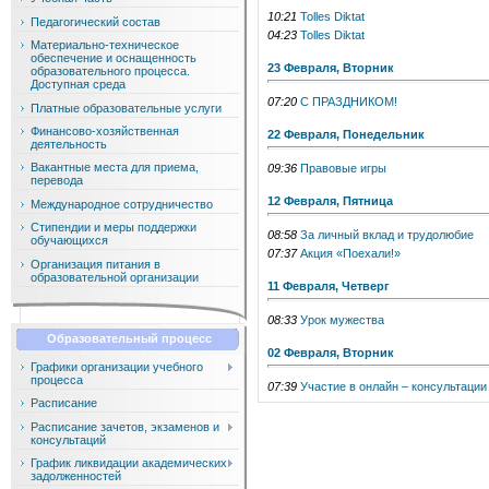
10:21
Tolles Diktat
Педагогический состав
04:23
Tolles Diktat
Материально-техническое
обеспечение и оснащенность
23 Февраля, Вторник
образовательного процесса.
Доступная среда
07:20
С ПРАЗДНИКОМ!
Платные образовательные услуги
Финансово-хозяйственная
22 Февраля, Понедельник
деятельность
Вакантные места для приема,
09:36
Правовые игры
перевода
12 Февраля, Пятница
Международное сотрудничество
Стипендии и меры поддержки
08:58
За личный вклад и трудолюбие
обучающихся
07:37
Акция «Поехали!»
Организация питания в
образовательной организации
11 Февраля, Четверг
08:33
Урок мужества
Образовательный процесс
02 Февраля, Вторник
Графики организации учебного
процесса
07:39
Участие в онлайн – консультации
Расписание
Расписание зачетов, экзаменов и
консультаций
График ликвидации академических
задолженностей