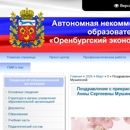
Верс
Главная страница
Пресс-центр
Профилактическая работа
СМИ о нас
Главная
»
2026
»
Март
»
8
» Поздравлен
Мушинской
Сведения об образовательной
организации
Поздравление с прекрас
Основные сведения
Анны Сергеевны Мушин
Структура и органы управления
образовательной организацией
Документы
Образование
Учебная часть
Педагогический состав