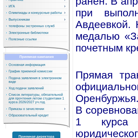
ранен. В апр
ИГА
при выпол
Олимпиады и конкурсные работы
Выпускникам
Авдеевкой.
телефоны экстренных служб
медалью «За
Электронные библиотеки
Полезные ссылки
почетным кр
Приемная кампания
Основная информация
Прямая тра
График приемной комиссии
Подача заявления в электронном
виде
официаль
Ход подачи заявлений
Оренбуржья
Список литературы, обязательной
для прочтения летом студентами 1
курса 2026/2027 уч.год.
В соревнова
Приказы о зачислении
Образовательный кредит
1 курса О
юридическо
Приемная директора