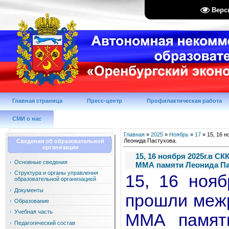
Верс
Главная страница
Пресс-центр
Профилактическая работа
СМИ о нас
Главная
»
2025
»
Ноябрь
»
17
» 15, 16 
Леонида Пастухова.
Сведения об образовательной
организации
15, 16 ноября 2025г.в 
Основные сведения
ММА памяти Леонида Па
Структура и органы управления
15, 16 ноя
образовательной организацией
Документы
прошли меж
Образование
Учебная часть
ММА памяти
Педагогический состав