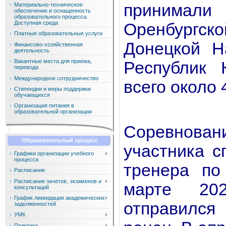
принимал
Материально-техническое
обеспечение и оснащенность
образовательного процесса.
Доступная среда
Оренбургск
Платные образовательные услуги
Донецкой Н
Финансово-хозяйственная
деятельность
Вакантные места для приема,
Республик 
перевода
Международное сотрудничество
всего около 
Стипендии и меры поддержки
обучающихся
Организация питания в
образовательной организации
Соревнова
Образовательный процесс
участника с
Графики организации учебного
процесса
тренера по
Расписание
Расписание зачетов, экзаменов и
марте 20
консультаций
График ликвидации академических
отправился
задолженностей
УМК
Практика