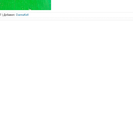
7 |
Добавил
:
DannaKell