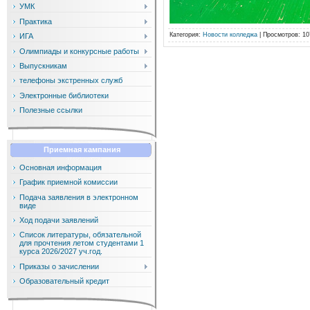
УМК
Практика
Категория
:
Новости колледжа
|
Просмотров
: 10
ИГА
Олимпиады и конкурсные работы
Выпускникам
телефоны экстренных служб
Электронные библиотеки
Полезные ссылки
Приемная кампания
Основная информация
График приемной комиссии
Подача заявления в электронном
виде
Ход подачи заявлений
Список литературы, обязательной
для прочтения летом студентами 1
курса 2026/2027 уч.год.
Приказы о зачислении
Образовательный кредит