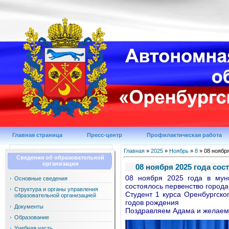
Главная страница
Пресс-центр
Профилактическая работа
Главная
»
2025
»
Ноябрь
»
8
» 08 ноября
Сведения об образовательной
организации
08 ноября 2025 года со
08 ноября 2025 года в мун
Основные сведения
состоялось первенство города
Структура и органы управления
Студент 1 курса Оренбургск
образовательной организацией
годов рождения
Документы
Поздравляем Адама и желаем
Образование
Учебная часть