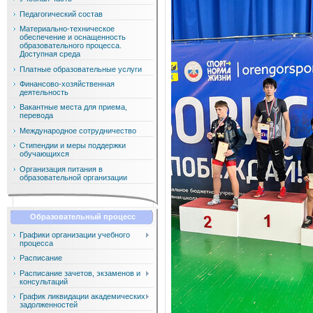
Педагогический состав
Материально-техническое
обеспечение и оснащенность
образовательного процесса.
Доступная среда
Платные образовательные услуги
Финансово-хозяйственная
деятельность
Вакантные места для приема,
перевода
Международное сотрудничество
Стипендии и меры поддержки
обучающихся
Организация питания в
образовательной организации
Образовательный процесс
Графики организации учебного
процесса
Расписание
Расписание зачетов, экзаменов и
консультаций
График ликвидации академических
задолженностей