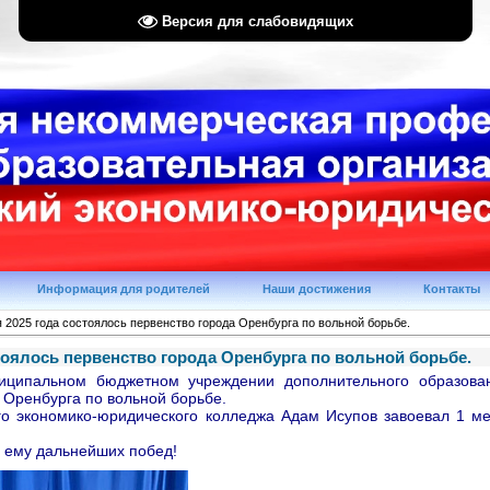
Версия для слабовидящих
Информация для родителей
Наши достижения
Контакты
 2025 года состоялось первенство города Оренбурга по вольной борьбе.
стоялось первенство города Оренбурга по вольной борьбе.
иципальном бюджетном учреждении дополнительного образов
 Оренбурга по вольной борьбе.
ого экономико-юридического колледжа
Адам Исупов
завоевал 1 мес
 ему дальнейших побед!